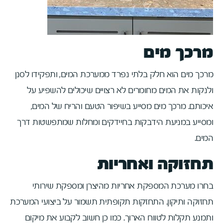
מרכך מים
מרכך מים הוא חלק בלתי נפרד ממערכת המים, ותפקידו לסנן
ולנקות את המים מחומרים לא רצויים שיכולים להשפיע על
איכותם. מרכך מים מסייע בשיפור הטעם והריח של המים,
ומסייע במניעת הידבקות בחיידקים ומחלות שמתפשטות דרך
המים.
תחזוקה ואחריות
בחרו מערכת המספקת אחריות מהיצרן ומספקת שירותי
תחזוקה ותיקון. התחזקות תקופתית תשמור על ביצועי המערכת
ותמנע תקלות לטווח הארוך. כמו כן חשוב לקבוע את מיקום