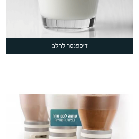
דיספנסר לחלב