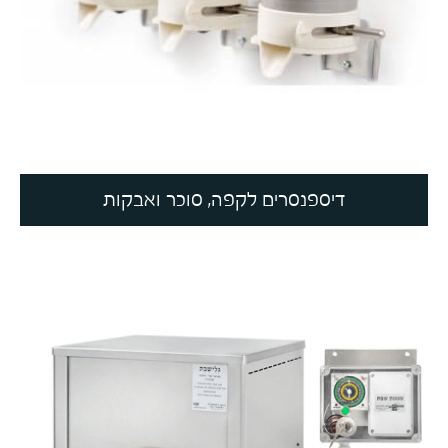
דיספנסרים לקפה, סוכר ואבקות