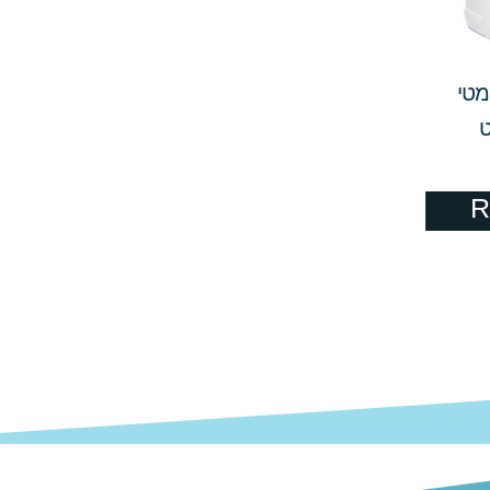
מטי
ט
R