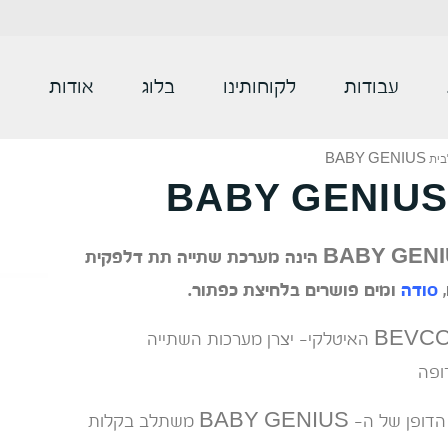
עבודות
לקוחותינו
בלוג
אודות
צ
BABY GE
ברז סודה ומים חמים לבית BABY GENIUS הינה מערכת שתייה תת דלפקית
,
סודה
ומים פושרים בלחיצת כפתור.
המערכת הינה מתוצרת קונצרן BEVCO האיטלקי- יצרן מערכות השתייה
ופה
עיצובו הקומפקטי והיוקרתי יוצא הדופן של ה- BABY GENIUS משתלב בקלות