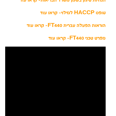
הנחיות טיגון בשמן משרד הבריאות- קראו עוד
טופס HACCP למילוי- קראו עוד
הוראות הפעלה עברית FT440- קראו עוד
מפרט טכני FT440- קראו עוד